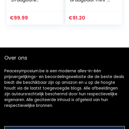
Opvouwbare
keyboard met
Digitale Piano Met
geweldig geluid en
49 Toetsen USB
geweldige
€
99.99
€
91.20
MIDI Controller
effecten, licht
Met Oplaadbare
keyboard met
Batterij
USB-MIDI-
verbinding en
mini-
hoofdtelefoonaan
Over ons
sluiting
Peacesymposium.be is een moderne alles-in-één
prijsvergelijkings- en beoordelingswebsite die de beste deals
biedt die beschikbaar zijn op amazon en u op de hoogte
houdt via de laatst toegevoegde blogs. Alle afbeeldingen
zijn auteursrechtelijk beschermd door hun respectievelijke
eigenaren. Alle geciteerde inhoud is afgeleid van hun
respectievelijke bronnen.