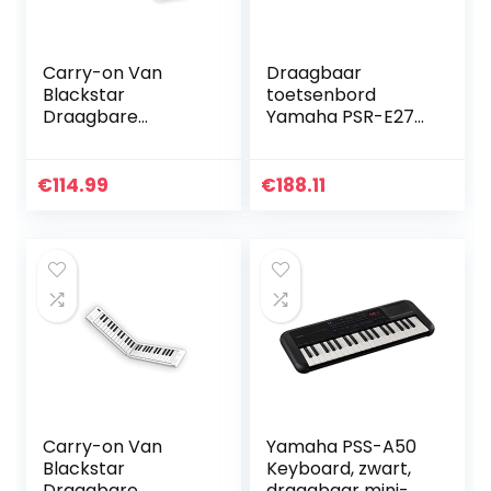
Carry-on Van
Draagbaar
Blackstar
toetsenbord
Draagbare
Yamaha PSR-E273
Opvouwbare
– Startklavier met
Digitale Piano Met
61 gevoelige
88 Toetsen USB
toetsaanslagen,
€
114.99
€
188.11
MIDI Controller
inclusief voucher
Met Oplaadbare
voor 2 online
Batterij
muzieklessen aan
de Yamaha Music
School, in zwart
Carry-on Van
Yamaha PSS-A50
Blackstar
Keyboard, zwart,
Draagbare
draagbaar mini-