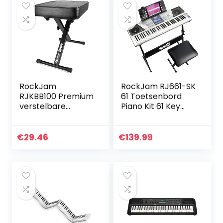
RockJam
RockJam RJ661-SK
RJKBB100 Premium
61 Toetsenbord
verstelbare
Piano Kit 61 Key
gewatteerde
Digitale Piano
toetsenbordbank
Toetsenbord Bank
en pianokruk, eén
Toetsenbord
€
29.46
€
139.99
maat
Stand Koptelefoon
Piano Note
Stickers en Simply
Piano Application,
Grijs