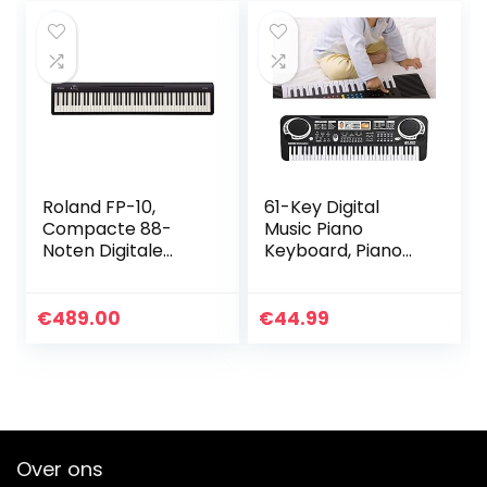
Roland FP-10,
61-Key Digital
Compacte 88-
Music Piano
Noten Digitale
Keyboard, Piano
Piano,
Beginners Digitale
SuperNATURAL
Piano E Piano
Piano Tones,
Kinderen
€
489.00
€
44.99
Authentiek
Elektrisch
Acoustic Feel
Toetsenbord
Klavier, Geweldig
Kinderspeelgoed
voor Beginners &
met Microfoon
Ervaren Spelers,
voor Beginners
Bluetooth & MIDI
Jongens Meisjes,
Over ons
Connectiviteit –
EU Plug