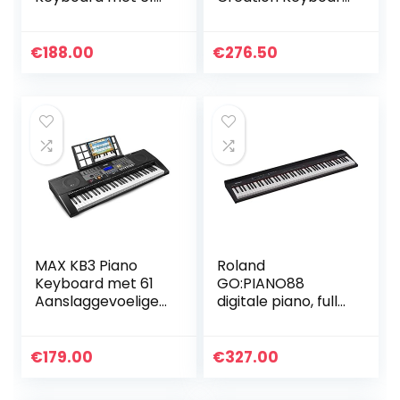
standaardtoetsen
met draadloze
en automatische
connectiviteit,
begeleiding
rood
€
188.00
€
276.50
MAX KB3 Piano
Roland
Keyboard met 61
GO:PIANO88
Aanslaggevoelige
digitale piano, full-
Toetsen,
size piano met 88
Ingebouwde
toetsen
Speakers,
€
179.00
€
327.00
Opnamefunctie en
Les App