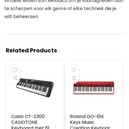
virtuele lessen van Melodics om je vaardigheden aan
te scherpen voor elk genre of elke techniek die je
wilt beheersen
Related Products
Casio CT-S300
Roland GO-61K
CASIOTONE
Keys Music
Keyboard met 61
Creation Keyboard