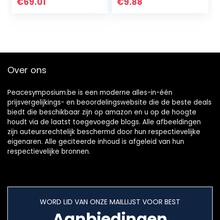
Beschermende
€
69.01
€
9.88
Stofkap voor
Elektronisch
Toetsenbord,
Digitale Piano
Over ons
Peacesymposium.be is een moderne alles-in-één
prijsvergelijkings- en beoordelingswebsite die de beste deals
biedt die beschikbaar zijn op amazon en u op de hoogte
houdt via de laatst toegevoegde blogs. Alle afbeeldingen
zijn auteursrechtelijk beschermd door hun respectievelijke
eigenaren. Alle geciteerde inhoud is afgeleid van hun
respectievelijke bronnen.
WORD LID VAN ONZE MAILLIJST VOOR BEST
Aanbiedingen