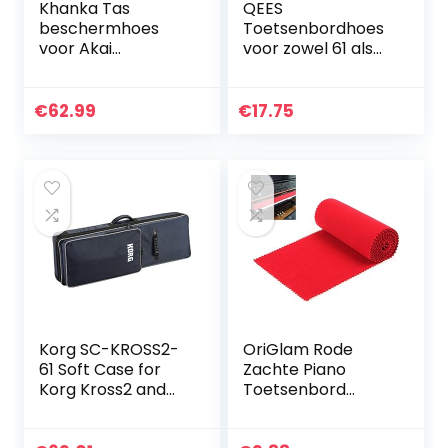
Khanka Tas
QEES
beschermhoes
Toetsenbordhoes
voor Akai
voor zowel 61 als
Professional MPK
88 toetsen,
Mini MK3 / MKII
stofdichte
MK2 / Mini Play
pianosleutelhoes,
€
62.99
€
17.75
compacte USB
elektronische
MIDI Keyboard &
toetsenbordbesch
Pad Controller
ermer JJZ358
(alleen tas)
(kleur 1)
Korg SC-KROSS2-
OriGlam Rode
61 Soft Case for
Zachte Piano
Korg Kross2 and
Toetsenbord
Kross 61 Key
Stofkap, 88
Workstation
Toetsen