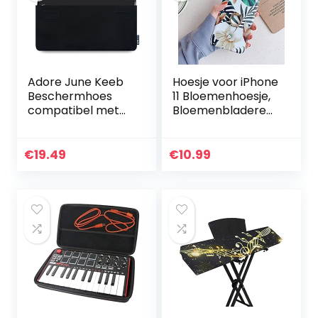
Adore June Keeb
Hoesje voor iPhone
Beschermhoes
11 Bloemenhoesje,
compatibel met
Bloemenbladeren
Logitech Keys-To-
Leuke Ring
Go Keyboard,
Kickstand Houder
Praktische Stoffen
Ontwerp Ultra-
€
19.49
€
10.99
Tas om het
dunne Flexibele
toetsenbord te
Zachte…
dragen, Zwart