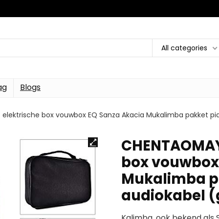
All categories
ag
Blogs
lektrische box vouwbox EQ Sanza Akacia Mukalimba pakket pian
CHENTAOMAYA
box vouwbox
Mukalimba p
audiokabel (g
Kalimba, ook bekend als S