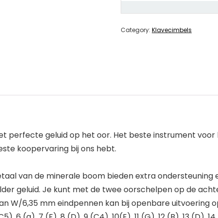
Category:
Klavecimbels
het perfecte geluid op het oor. Het beste instrument voor
beste koopervaring bij ons hebt.
metaal van de minerale boom bieden extra ondersteuning
er geluid. Je kunt met de twee oorschelpen op de achter
an W/6,35 mm eindpennen kan bij openbare uitvoering o
5), 6 (a), 7 (F), 8 (D), 9 (C4), 10(E), 11 (G), 12 (B), 13 (D), 14