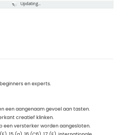
Updating...
 beginners en experts.
 en een aangenaam gevoel aan tasten.
kant creatief klinken.
p een versterker worden aangesloten.
 (F), 15 (a), 16 (C6), 17 (E), internationale