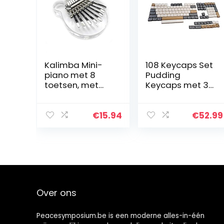
Kalimba Mini-
108 Keycaps Set
piano met 8
Pudding
toetsen, met
Keycaps met 3
leerhandleiding,
Kleuren 125
kindergeschenk
Keycaps &
en voor
Keycap Puller
€
15.94
€
52.99
volwassenen en
DSA Hoogte
beginners, (B)
Robuust
Duurzaam Geen
Olie PBT…
Over ons
Peacesymposium.be is een moderne alles-in-één