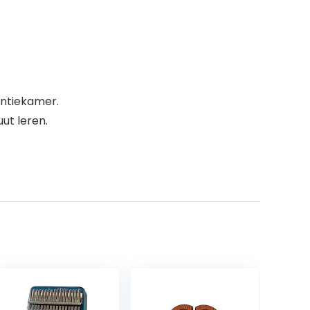
antiekamer.
ut leren.