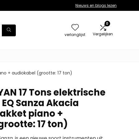
Nieuws en blogs lezen
0
Vergelijken
verlanglijst
o + audiokabel (grootte: 17 ton)
N 17 Tons elektrische
 EQ Sanza Akacia
akket piano +
rootte: 17 ton)
anza, is een nieuwe soort instrumenten uit