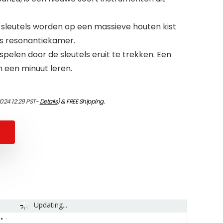
sleutels worden op een massieve houten kist
s resonantiekamer.
spelen door de sleutels eruit te trekken. Een
 een minuut leren.
2024 12:29 PST-
Details
)
&
FREE Shipping
.
Updating...