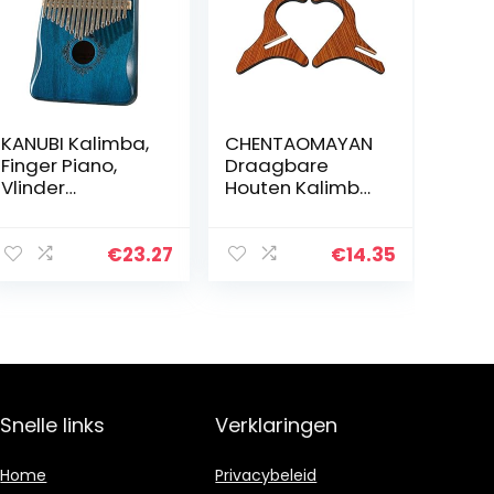
KANUBI Kalimba,
CHENTAOMAYAN
Finger Piano,
Draagbare
Vlinder
Houten Kalimba
Liefdesbloem,
Houder Stand
Mahonie Duim
Duim Piano
Piano
Display Stand
€
23.27
€
14.35
Rack voor
Kalimba Duim
Piano
Accessoires…
Snelle links
Verklaringen
Home
Privacybeleid