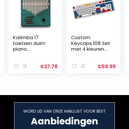
Kalimba 17
Custom
toetsen duim
Keycaps 108 Set
piano
met 4 kleuren
draagbare
Sublimatie
piano met
Keycaps &
leerhandleiding,
Keycap Puller
€
27.78
€
59.99
cadeau voor
OEM Hoogte
kinderen,
Geweldig
volwassenen,
Gevoel voor
beginners
Typen PBT…
(groen)
WORD LID VAN ONZE MAILLIJST VOOR BEST
Aanbiedingen