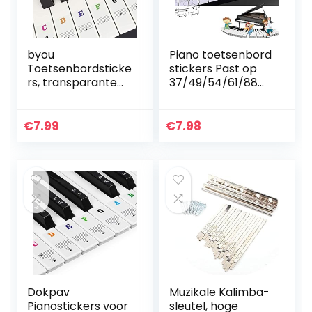
byou
Piano toetsenbord
Toetsenbordsticke
stickers Past op
rs, transparante
37/49/54/61/88
en verwijderbare
toetsen,
veelkleurige
Transparant en
stickers voor
verwijderbaar voor
€
7.99
€
7.98
37/49/54/61/88
kinderen
toetsen,
Beginners Piano…
elektronische
piano en
toetsenbord
Dokpav
Muzikale Kalimba-
Pianostickers voor
sleutel, hoge