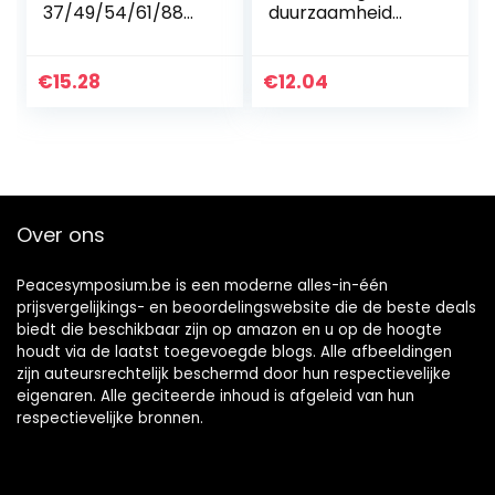
37/49/54/61/88
duurzaamheid
toetsen,
Kalimba, Kalimba-
pianotoetsenstick
accessoire voor
ers, piano
beginnende
€
15.28
€
12.04
keyboard
musicus-
bladmuziek
sleutelmuzikant
stickers,
transparant
verwijderbaar,
premium piano
Over ons
keyboard sticker,
complete set (A)
Peacesymposium.be is een moderne alles-in-één
prijsvergelijkings- en beoordelingswebsite die de beste deals
biedt die beschikbaar zijn op amazon en u op de hoogte
houdt via de laatst toegevoegde blogs. Alle afbeeldingen
zijn auteursrechtelijk beschermd door hun respectievelijke
eigenaren. Alle geciteerde inhoud is afgeleid van hun
respectievelijke bronnen.