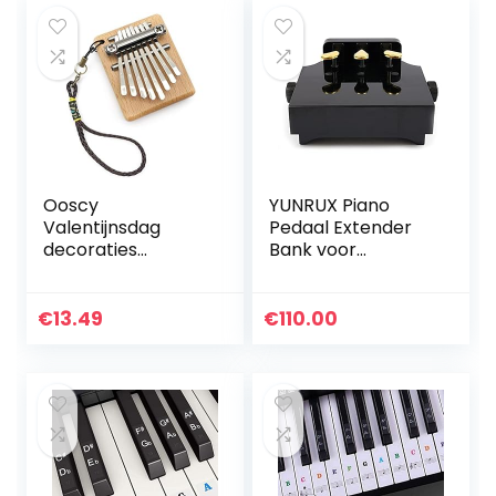
Ooscy
YUNRUX Piano
Valentijnsdag
Pedaal Extender
decoraties
Bank voor
geschenken, 8
kinderen –
toetsen duim
pedaalverlenging
piano zak duim
in hoogte
€
13.49
€
110.00
hout hout vinger
verstelbaar met 3
percussie vinger
pedalen – leshulp
piano…
accessoire zwart